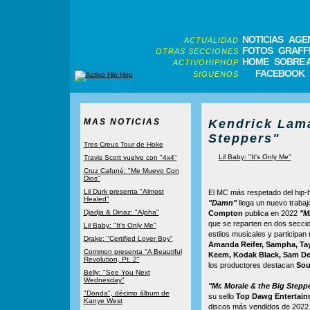
NOTICIAS
AGE
ACTUALIDAD
FOTOS
GRAFFI
OTRAS SECCIONES
HOME
SOBRE 
ACTIVOHIPHOP
FACEBOOK
SIGUENOS
MAS NOTICIAS
Kendrick Lama
Steppers"
Tres Creus Tour de Hoke
Lil Baby: "It's Only Me"
Travis Scott vuelve con "4x4"
Cruz Cafuné: "Me Muevo Con
Dios"
Lil Durk presenta "Almost
El MC más respetado del hip-
Healed"
"Damn"
llega un nuevo trabaj
Djadja & Dinaz: "Alpha"
Compton
publica en 2022
"M
que se reparten en dos secci
Lil Baby: "It's Only Me"
estilos musicales y participa
Drake: "Certified Lover Boy"
Amanda Reifer, Sampha, Tay
Common presenta "A Beautiful
Keem, Kodak Black, Sam D
Revolution, Pt. 2"
los productores destacan
Sou
Belly: "See You Next
Wednesday"
"Mr. Morale & the Big Stepp
"Donda", décimo álbum de
su sello
Top Dawg Entertain
Kanye West
discos más vendidos de 2022. 