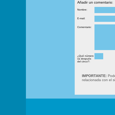
Añadir un comentario:
Nombre:
E-mail:
Comentario:
¿Qué número
va después
del cinco?:
IMPORTANTE:
Podé
relacionada con el 