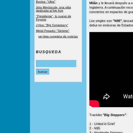
Booba: "Ultra"
Milán
y le llevará después a s
Jota Mayúscula, una vida
Inglaterra. A continuación rec
dedicada al hip hop
conciertos en espacios de gr
"Presidente", lo nuevo de
Foyone
Los singles son
"N95"
, lanza
J Hus: "Big Conspiracy"
debut en emisoras de Estados
Metal Pesado: "Seísmo"
ver lista completa de noticias
BUSQUEDA
Tracklist
"Big Steppers"
:
1 - United in Grief
2 - N95
3 - Worldwide Steppers