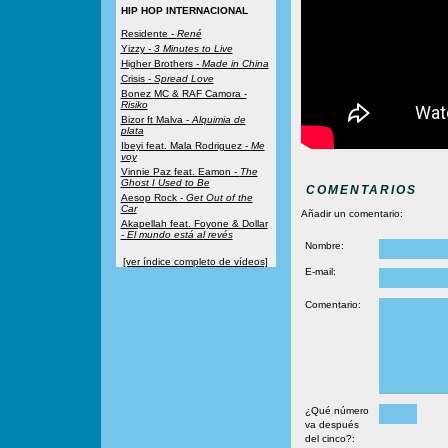
HIP HOP INTERNACIONAL
Residente -
René
Yizzy -
3 Minutes to Live
Higher Brothers -
Made in China
Crisis -
Spread Love
Bonez MC & RAF Camora -
Risiko
Bizor ft Malva -
Alquimia de
plata
Ibeyi feat. Mala Rodriguez -
Me
voy
Vinnie Paz feat. Eamon -
The
Ghost I Used to Be
COMENTARIOS
Aesop Rock -
Get Out of the
Car
Añadir un comentario:
Akapellah feat. Foyone & Dollar
-
El mundo está al revés
Nombre:
[ver índice completo de vídeos]
E-mail:
Comentario:
¿Qué número
va después
del cinco?: