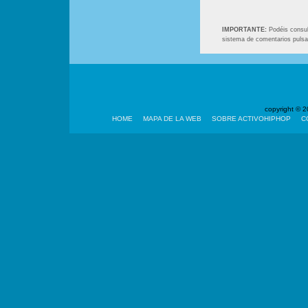
IMPORTANTE:
Podéis consult
sistema de comentarios puls
copyright ©
HOME
MAPA DE LA WEB
SOBRE ACTIVOHIPHOP
C