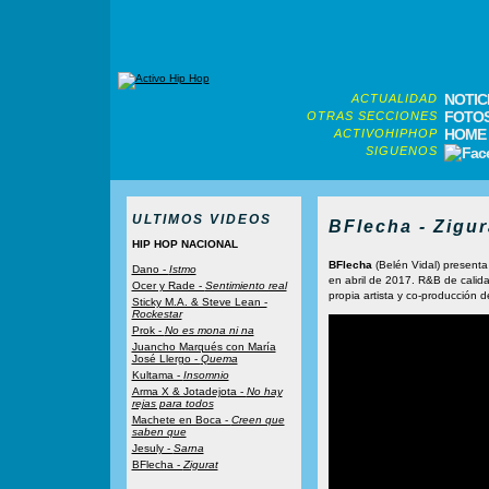
NOTIC
ACTUALIDAD
FOTO
OTRAS SECCIONES
HOME
ACTIVOHIPHOP
SIGUENOS
ULTIMOS VIDEOS
BFlecha - Zigur
HIP HOP NACIONAL
BFlecha
(Belén Vidal) present
Dano -
Istmo
en abril de 2017. R&B de calid
Ocer y Rade -
Sentimiento real
propia artista y co-producción 
Sticky M.A. & Steve Lean -
Rockestar
Prok -
No es mona ni na
Juancho Marqués con María
José Llergo -
Quema
Kultama -
Insomnio
Arma X & Jotadejota -
No hay
rejas para todos
Machete en Boca -
Creen que
saben que
Jesuly -
Sarna
BFlecha -
Zigurat