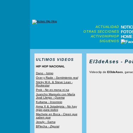
NOTIC
ACTUALIDAD
FOTO
OTRAS SECCIONES
HOME
ACTIVOHIPHOP
SIGUENOS
ULTIMOS VIDEOS
El3deAses - Po
HIP HOP NACIONAL
Videoclip de
El3deAses
, ganad
Dano -
Istmo
Ocer y Rade -
Sentimiento real
Sticky M.A. & Steve Lean -
Rockestar
Prok -
No es mona ni na
Juancho Marqués con María
José Llergo -
Quema
Kultama -
Insomnio
Arma X & Jotadejota -
No hay
rejas para todos
Machete en Boca -
Creen que
saben que
Jesuly -
Sarna
BFlecha -
Zigurat