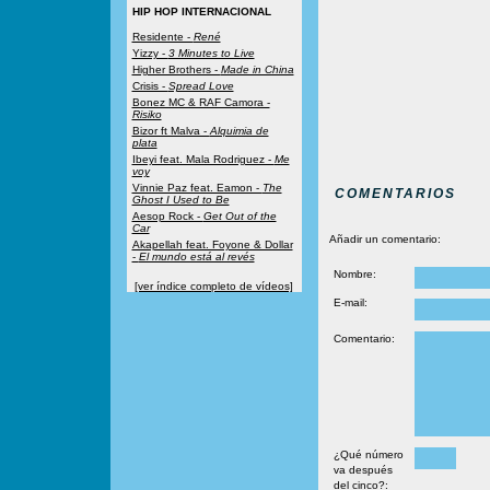
HIP HOP INTERNACIONAL
Residente -
René
Yizzy -
3 Minutes to Live
Higher Brothers -
Made in China
Crisis -
Spread Love
Bonez MC & RAF Camora -
Risiko
Bizor ft Malva -
Alquimia de
plata
Ibeyi feat. Mala Rodriguez -
Me
voy
Vinnie Paz feat. Eamon -
The
COMENTARIOS
Ghost I Used to Be
Aesop Rock -
Get Out of the
Car
Añadir un comentario:
Akapellah feat. Foyone & Dollar
-
El mundo está al revés
Nombre:
[ver índice completo de vídeos]
E-mail:
Comentario:
¿Qué número
va después
del cinco?: