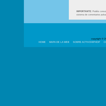
IMPORTANTE:
Podéis consult
sistema de comentarios puls
copyright ©
HOME
MAPA DE LA WEB
SOBRE ACTIVOHIPHOP
C