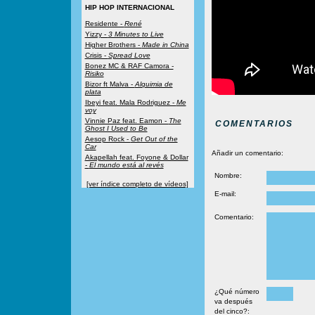
HIP HOP INTERNACIONAL
Residente -
René
Yizzy -
3 Minutes to Live
Higher Brothers -
Made in China
Crisis -
Spread Love
Bonez MC & RAF Camora -
Risiko
Bizor ft Malva -
Alquimia de
plata
Ibeyi feat. Mala Rodriguez -
Me
voy
Vinnie Paz feat. Eamon -
The
COMENTARIOS
Ghost I Used to Be
Aesop Rock -
Get Out of the
Car
Añadir un comentario:
Akapellah feat. Foyone & Dollar
-
El mundo está al revés
Nombre:
[ver índice completo de vídeos]
E-mail:
Comentario:
¿Qué número
va después
del cinco?: