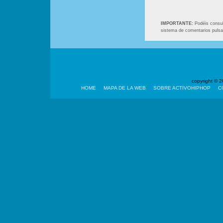
IMPORTANTE:
Podéis consult
sistema de comentarios puls
copyright ©
HOME
MAPA DE LA WEB
SOBRE ACTIVOHIPHOP
C