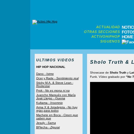
NOTIC
ACTUALIDAD
FOTO
OTRAS SECCIONES
HOME
ACTIVOHIPHOP
SIGUENOS
ULTIMOS VIDEOS
Sholo Truth & 
HIP HOP NACIONAL
Showcase de
Sholo Truth
y
La
Dano -
Istmo
Funk. Vídeo grabado por
"No T
Ocer y Rade -
Sentimiento real
Sticky M.A. & Steve Lean -
Rockestar
Prok -
No es mona ni na
Juancho Marqués con María
José Llergo -
Quema
Kultama -
Insomnio
Arma X & Jotadejota -
No hay
rejas para todos
Machete en Boca -
Creen que
saben que
Jesuly -
Sarna
BFlecha -
Zigurat