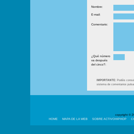
Nombre:
E-mail:
Comentario:
¿Qué número
va después
del cinco?:
IMPORTANTE:
Podéis consult
sistema de comentarios puls
copyright ©
HOME
MAPA DE LA WEB
SOBRE ACTIVOHIPHOP
C