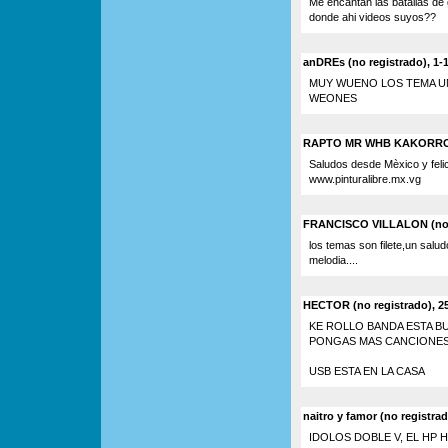
Me encantan las batallas de 
donde ahi videos suyos??
anDREs (no registrado), 1-
MUY WUENO LOS TEMA UN
WEONES
RAPTO MR WHB KAKORROS C
Saludos desde Mèxico y felic
www.pinturalibre.mx.vg
FRANCISCO VILLALON (no 
los temas son filete,un salud
melodia....
HECTOR (no registrado), 25
KE ROLLO BANDA ESTA B
PONGAS MAS CANCIONES
USB ESTA EN LA CASA
naitro y famor (no registrad
IDOLOS DOBLE V, EL HP H