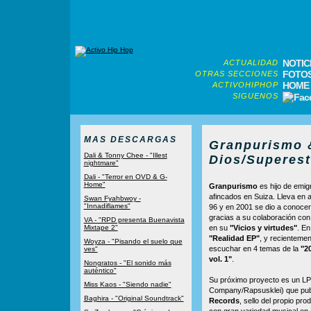
NOTIC
ACTUALIDAD
FOTO
OTRAS SECCIONES
HOME
ACTIVOHIPHOP
SIGUENOS
MAS DESCARGAS
Granpurismo 
Dali & Tonny Chee - "Illest
Dios/Superest
nightmare"
Dali - "Terror en OVD & G-
Home"
Granpurismo
es hijo de emig
afincados en Suiza. Lleva en a
Swan Fyahbwoy -
"Innadiflames"
96 y en 2001 se dio a conocer
gracias a su colaboración co
VA - "RPD presenta Buenavista
Mixtape 2"
en su
"Vicios y virtudes"
. En
"Realidad EP"
, y recientemen
Woyza - "Pisando el suelo que
escuchar en 4 temas de la
"2
ves"
vol. 1"
.
Nongratos - "El sonido más
auténtico"
Su próximo proyecto es un L
Miss Kaos - "Siendo nadie"
Company/Rapsusklei) que pub
Baghira - "Original Soundtrack"
Records
, sello del propio pro