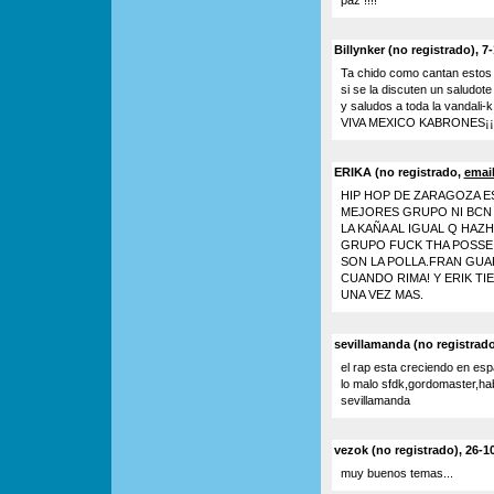
paz !!!!
Billynker (no registrado), 7
Ta chido como cantan esto
si se la discuten un saludo
y saludos a toda la vandali-
VIVA MEXICO KABRONES¡¡¡
ERIKA (no registrado,
emai
HIP HOP DE ZARAGOZA ES
MEJORES GRUPO NI BCN N
LA KAÑA AL IGUAL Q HAZ
GRUPO FUCK THA POSSE
SON LA POLLA.FRAN GUA
CUANDO RIMA! Y ERIK TI
UNA VEZ MAS.
sevillamanda (no registrado
el rap esta creciendo en esp
lo malo sfdk,gordomaster,hab
sevillamanda
vezok (no registrado), 26-1
muy buenos temas...