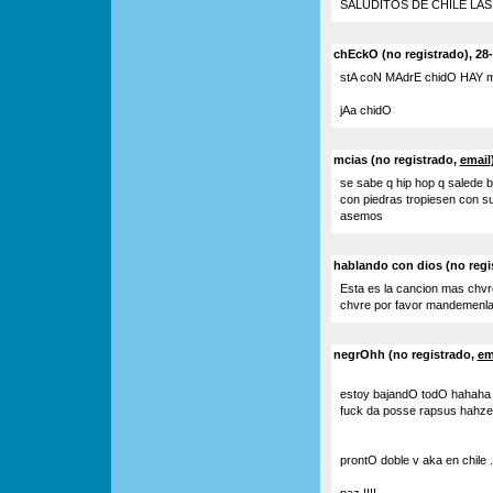
SALUDITOS DE CHILE LAS
chEckO (no registrado), 28
stA coN MAdrE chidO HAY m
jAa chidO
mcias (no registrado,
email
se sabe q hip hop q salede b
con piedras tropiesen con su
asemos
hablando con dios (no regi
Esta es la cancion mas chvr
chvre por favor mandemenl
negrOhh (no registrado,
em
estoy bajandO todO hahaha m
fuck da posse rapsus hahze y
prontO doble v aka en chile .