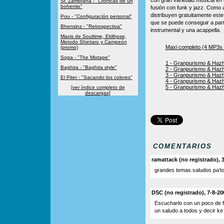
con gran variedad musical en
Sr. Zambrana - "Crónicas de un
bohemio"
fusión con funk y jazz. Como 
distribuyen gratuitamente est
Pou - "Configuración personal"
que se puede conseguir a parti
Bhensinz - "Retrospectiva"
instrumental y una acappella.
Maxis de Soultime, Eklihpse,
Metodo Shintaro y Campeón
Maxi completo (4 MP3s 
(promo)
Sopa - "The Mixtape"
1 - Granpurismo & Hazh
Baghira - "Baghira style"
2 - Granpurismo & Hazhe
3 - Granpurismo & Hazh
El Piter - "Sacando los colores"
4 - Granpurismo & Hazhe
5 - Granpurismo & Hazhe
[ver índice completo de
descargas]
COMENTARIOS
ramattack (no registrado), 
grandes temas.saludos pa'to
DSC (no registrado), 7-8-20
Escucharlo con un poco de fu
un saludo a todos y decir k