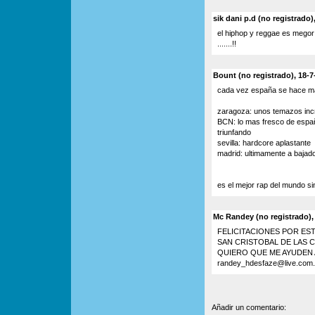
sik dani p.d (no registrado)
el hiphop y reggae es megor
.......!!
Bount (no registrado), 18-7
cada vez españa se hace ma
zaragoza: unos temazos incr
BCN: lo mas fresco de españ
triunfando
sevilla: hardcore aplastante
madrid: ultimamente a bajado
es el mejor rap del mundo si
Mc Randey (no registrado),
FELICITACIONES POR ES
SAN CRISTOBAL DE LAS 
QUIERO QUE ME AYUDEN
randey_hdesfaze@live.c
Añadir un comentario: