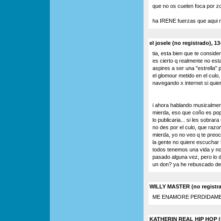
que no os cuelen foca por zo
ha IRENE fuerzas que aqui n
el josele (no registrado), 1
tia, esta bien que te consid
es cierto q realmente no esta
aspires a ser una "estrella" p
el glomour metido en el culo,
navegando x internet si quier
i ahora hablando musicalment
mierda, eso que coño es pop 
lo publicaria... si les sobrar
no des por el culo, que razo
mierda, yo no veo q te preo
la gente no quiere escuchar 
todos tenemos una vida y n
pasado alguna vez, pero lo d
un don? ya he rebuscado de
WILLY MASTER (no registr
ME ENAMORE PERDIDAME
KATHERIN REAL HIP HOP (no