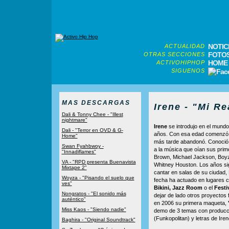
NOTIC
ACTUALIDAD
FOTO
OTRAS SECCIONES
HOME
ACTIVOHIPHOP
SIGUENOS
MAS DESCARGAS
Irene - "Mi Re
Dali & Tonny Chee - "Illest
nightmare"
Irene
se introdujo en el mundo
Dali - "Terror en OVD & G-
años. Con esa edad comenzó 
Home"
más tarde abandonó. Conoció 
Swan Fyahbwoy -
a la música que oían sus prim
"Innadiflames"
Brown, Michael Jackson, Boyz
VA - "RPD presenta Buenavista
Whitney Houston. Los años si
Mixtape 2"
cantar en salas de su ciudad,
Woyza - "Pisando el suelo que
fecha ha actuado en lugares
ves"
Bikini, Jazz Room
o el
Festi
Nongratos - "El sonido más
dejar de lado otros proyectos 
auténtico"
en 2006 su primera maqueta,
Miss Kaos - "Siendo nadie"
demo de 3 temas con produc
(Funkopolitan) y letras de Ire
Baghira - "Original Soundtrack"