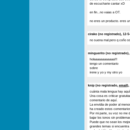
de escucharte cantar xD
en fin...no vaias a OT.
no eres un producto. eres u
cirako (no registrado), 12-5
no suena mal.pero q coño st
minguerito (no registrado),
holaaaaaaaaaaaa!!!
tengo un comentario
sobre
irene y yo y my otro yo
knip (no registrado,
email
),
cuánta mala lengua hay aquí
Una cosa es criticar gratui
comentario de aquí.
La envidia de poder al meno
ha creado estos comentarios
Por mi parte, su voz no me d
bajar los tonos sin problema
Puede que no sean los mejor
grandes temas si encuentra 