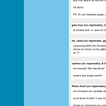
que sois aparte de feos/as b
He dicho.
PS: Yo soy bastante guapo, 
gato hop (no registrado), 1
la verdad esta +o- pero te ve
rfa_casta (no registrado,
em
uuuuuuuuuuhhh me encanta tu 
mismo te vemos en los gallo
en ??
xavitou (no registrado), 8-3
me encanta "Me dejo llevar"
espero que tenga suerte!
Reina Aseit (no registrado)
me encantan tus sandalis de 
ya te lavas el pelo? o aun no?
donde te compraste ese cintu