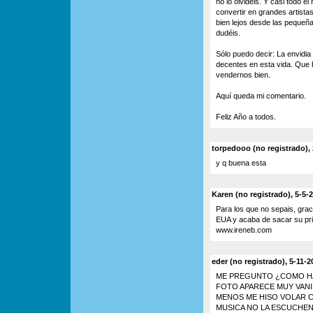
no lo olvidéis. Y casi todo e
convertir en grandes artista
bien lejos desde las pequeñ
dudéis.
Sólo puedo decir: La envidia
decentes en esta vida. Que 
vendernos bien.
Aquí queda mi comentario.
Feliz Año a todos.
torpedooo (no registrado), 
y q buena esta
Karen (no registrado), 5-5-
Para los que no sepais, grac
EUA y acaba de sacar su pri
www.ireneb.com
eder (no registrado), 5-11-2
ME PREGUNTO ¿COMO HAY
FOTO APARECE MUY VANI
MENOS ME HISO VOLAR CO
MUSICA NO LA ESCUCHE