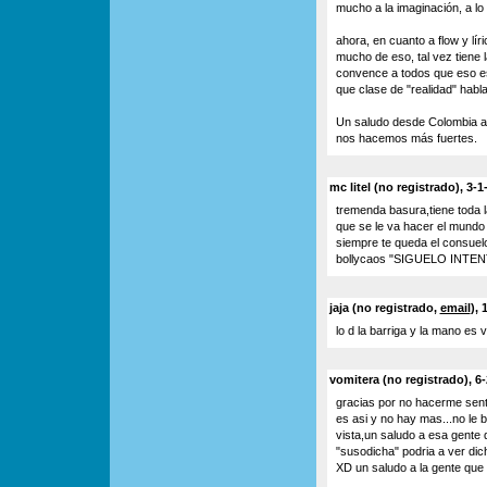
mucho a la imaginación, a lo
ahora, en cuanto a flow y lí
mucho de eso, tal vez tiene 
convence a todos que eso es 
que clase de "realidad" habl
Un saludo desde Colombia a 
nos hacemos más fuertes.
mc litel (no registrado), 3-1
tremenda basura,tiene toda l
que se le va hacer el mundo
siempre te queda el consuel
bollycaos "SIGUELO INTE
jaja (no registrado,
email
), 
lo d la barriga y la mano es 
vomitera (no registrado), 6
gracias por no hacerme sent
es asi y no hay mas...no le 
vista,un saludo a esa gente 
"susodicha" podria a ver dic
XD un saludo a la gente que 