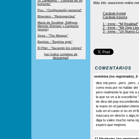
Sr. Zambrana - "Crónicas de un
Más info: www.irene-online.net
bohemio"
Pou - "Configuración personal"
Carátula frontal
Bhensinz - "Retrospectiva"
Carátula trasera
Maxis de Soultime, Eklihpse,
1 - Irene - "Mi Realidad"
Metodo Shintaro y Campeón
2 - Irene - "Me Dejo Lle
(promo)
3 - Irene - "Un Nuevo C
Sopa - "The Mixtape"
Baghira - "Baghira style"
El Piter - "Sacando los colores"
[ver índice completo de
descargas]
COMENTARIOS
vomitera (no registrado), 2
dios mio,pero...pero...pero..
como esta por no hablar del 
pero realmente lo que me a ec
la que se ve a la susodicha "
de diva del pop escondiendo 
la mano en el pantalon inten
solo en el canto si no en el 
mascara en directo o algo,m
diga tu vales mucho nena si
espero que mejores.
JJ Abrahams (no registrado