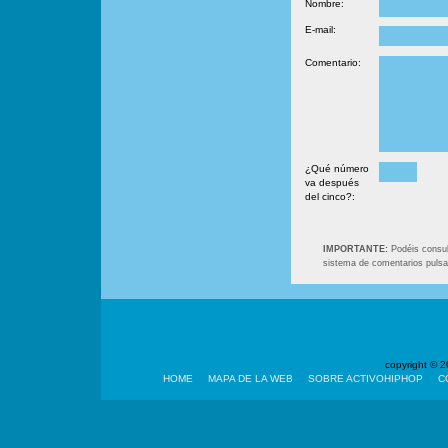
Nombre:
E-mail:
Comentario:
¿Qué número
va después
del cinco?:
IMPORTANTE:
Podéis consult
sistema de comentarios puls
copyright ©
HOME
MAPA DE LA WEB
SOBRE ACTIVOHIPHOP
C