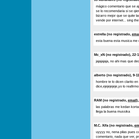
mágico comentario que se aju
se lo recomendaria si se qier
bizarro mejor que se quite l
vende por internet... sing th
estrella (no registrado,
emai
esta buena esta musica me c
Mc_xN (no registrado), 22-1
jajajajaja, no ahi mas que dec
alberto (no registrado), 9-1
hombre te lo dicen clarito e
dice,ejejejejeje,yo lo reafi
RAM (no registrado,
email
)
las palabras me kedan kortas,
llega la buena mussika
M.C. Xifa (no registrado,
em
uyyyy no, nena pilas pues c
comentario, nada que ver, pr