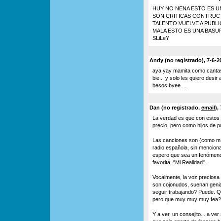
HUY NO NENA ESTO ES U
SON CRITICAS CONTRUCT
TALENTO VUELVE A PUBLI
MALA ESTO ES UNA BASU
SLiLeY
Andy (no registrado), 7-6-2
aya yay mamita como cantas 
bie... y solo les quiero desi
besos byee....
Dan (no registrado,
email
),
La verdad es que con estos 
precio, pero como hijos de pu
Las canciones son (como mí
radio española, sin menciona
espero que sea un fenómeno 
favorita, "Mi Realidad".
Vocalmente, la voz preciosa 
son cojonudos, suenan genia
seguir trabajando? Puede. Q
pero que muy muy muy fea?
Y a ver, un consejito... a ve