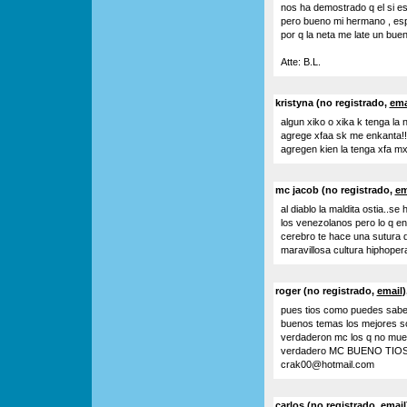
nos ha demostrado q el si es
pero bueno mi hermano , espe
por q la neta me late un bu
Atte: B.L.
kristyna (no registrado,
ema
algun xiko o xika k tenga l
agrege xfaa sk me enkanta!!
agregen kien la tenga xfa m
mc jacob (no registrado,
em
al diablo la maldita ostia..s
los venezolanos pero lo q en
cerebro te hace una sutura 
maravillosa cultura hiphoper
roger (no registrado,
email
)
pues tios como puedes saber 
buenos temas los mejores son
verdaderon mc los q no mues
verdadero MC BUENO TIO
crak00@hotmail.com
carlos (no registrado,
email