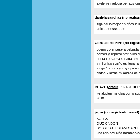
exelente melodia perritos du
daniela sanchaz (no regist
siga asi lo mejor en años la 
adiossssssssssss
Gonzalo Mc HPR (no registr
bueno yo enpese a debustar 
penser y representar a los d
poeta ke narrra su vida amo 
y mi unico sueño es llegar a
tengo 15 años y soy apasiona
pistas y letras mi correo e
BLAZE (
email
), 31-7-2010 1
ke alguien me diga como subi
2010...........
jegro (no registrado,
email
)
SOPAS
QUE ONDON
SOBRES AI ESTAMOS CHEC
una rola ami niña hermosa sales ai 