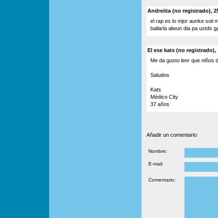
Andreiita (no registrado), 2
el rap es lo mjor aunke soii 
bailarla alwun dia pa ustds g
El ese kats (no registrado),
Me da gusto leer que niños 
Saludos
Kats
Médico City
37 años
Añadir un comentario:
Nombre:
E-mail:
Comentario: