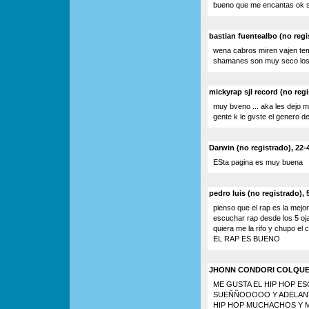
bueno que me encantas ok so
bastian fuentealbo (no regi
wena cabros miren vajen tem
shamanes son muy seco los 
mickyrap sjl record (no reg
muy bveno ... aka les dejo 
gente k le gvste el genero d
Darwin (no registrado), 22-
ESta pagina es muy buena
pedro luis (no registrado), 
pienso que el rap es la mej
escuchar rap desde los 5 oja
quiera me la rifo y chupo el
EL RAP ES BUENO
JHONN CONDORI COLQUE (no
ME GUSTA EL HIP HOP E
SUEÑÑOOOOO Y ADELANTE
HIP HOP MUCHACHOS Y 