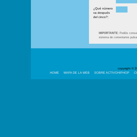
¿Qué número
va después
del cinco?:
IMPORTANTE:
Podéis consult
sistema de comentarios puls
copyright ©
HOME
MAPA DE LA WEB
SOBRE ACTIVOHIPHOP
C