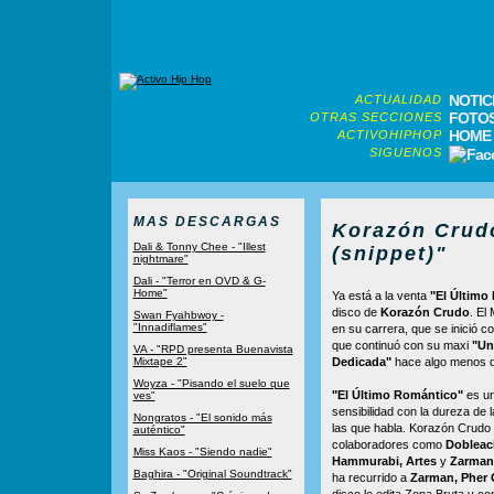
NOTIC
ACTUALIDAD
FOTO
OTRAS SECCIONES
HOME
ACTIVOHIPHOP
SIGUENOS
MAS DESCARGAS
Korazón Crudo
Dali & Tonny Chee - "Illest
(snippet)"
nightmare"
Dali - "Terror en OVD & G-
Home"
Ya está a la venta
"El Último
disco de
Korazón Crudo
. El
Swan Fyahbwoy -
"Innadiflames"
en su carrera, que se inició co
que continuó con su maxi
"Un
VA - "RPD presenta Buenavista
Mixtape 2"
Dedicada"
hace algo menos d
Woyza - "Pisando el suelo que
"El Último Romántico"
es un
ves"
sensibilidad con la dureza de 
Nongratos - "El sonido más
las que habla. Korazón Crud
auténtico"
colaboradores como
Dobleach
Miss Kaos - "Siendo nadie"
Hammurabi, Artes
y
Zarman
Baghira - "Original Soundtrack"
ha recurrido a
Zarman, Pher O