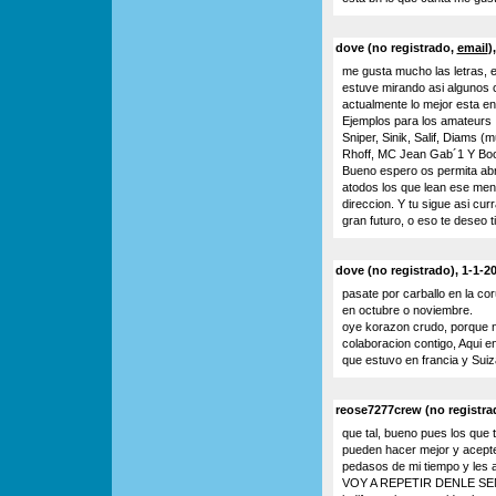
dove (no registrado,
email
)
me gusta mucho las letras,
estuve mirando asi algunos c
actualmente lo mejor esta en
Ejemplos para los amateurs :
Sniper, Sinik, Salif, Diams (
Rhoff, MC Jean Gab´1 Y Boo
Bueno espero os permita abri
atodos los que lean ese mens
direccion. Y tu sigue asi cu
gran futuro, o eso te deseo tio
dove (no registrado), 1-1-2
pasate por carballo en la co
en octubre o noviembre.
oye korazon crudo, porque n
colaboracion contigo, Aqui e
que estuvo en francia y Suiz
reose7277crew (no registrad
que tal, bueno pues los que 
pueden hacer mejor y acepte
pedasos de mi tiempo y les a
VOY A REPETIR DENLE SEN