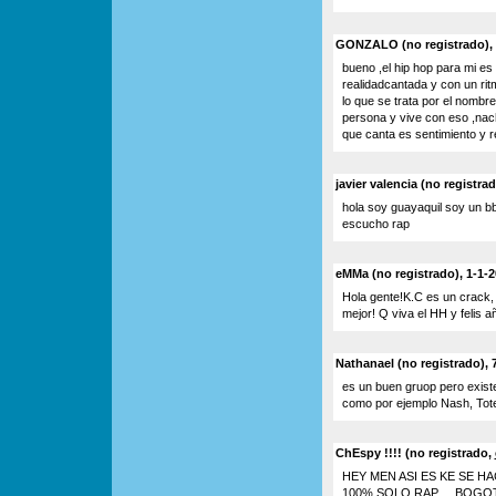
GONZALO (no registrado), 
bueno ,el hip hop para mi es
realidadcantada y con un ritm
lo que se trata por el nombr
persona y vive con eso ,nach
que canta es sentimiento y 
javier valencia (no registra
hola soy guayaquil soy un b
escucho rap
eMMa (no registrado), 1-1-2
Hola gente!K.C es un crack, 
mejor! Q viva el HH y felis a
Nathanael (no registrado), 
es un buen gruop pero exis
como por ejemplo Nash, Tote,
ChEspy !!!! (no registrado,
HEY MEN ASI ES KE SE 
100% SOLO RAP ... BOGO