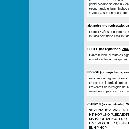
genial o como se dise a k e
escuchando el buen hiphop q
y yegar a ser ten bueno com
alejandro (no registrado,
em
tengo 12 años escucho rap so
musica por sierto esta musi
FELIPE (no registrado,
emai
Canta bueno, el tema es algo 
entradora, les aconsejo des
EDISON (no registrado,
ema
esta bien la pag wap,y esta 
crudo eres la ortia tio como
kreyentes de la religion del
ostia tambn pazzzzzzzzz tios.¡¡¡¡
CHISPAS (no registrado), 2
SOY UNA HOPERA DE 16 
HIP HOP UNO PUEDA EXP
SIN IMPORTARNOS LO Q 
HACEMOS DE LO Q ES N
EL HIP HOP