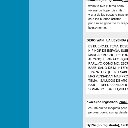
abancho (no registrado,
em
weno ta bkn el tema nano
yo soy un hoper de chile
y una de las cosas q mas re
es a los buenos artistas
por eso se gano too mi resp
ia eso numas
DERO WAN _LA LEYENDA (n
ES BUENO,EL TEMA, DESD
HIP HOP DE ESPAÑA, SU
MARCAR MUCHO, DE TODO
AL YANQUE,PARA LOS QU
RAP,...YO COMO MC, ESCR
BASE, SALIO DE MI INTER
...PARA LOS QUE NO SAB
MAS PENSADA,Y MAS PRO
TEMA,...SALUDOS DE ARGE
BAJO,....REPRESENTANDO
SONANDO....SALUD,VUELO 
okaes (no registrado,
email
es una buena maqueta pero c
pero es bueno su rap desde 
DyRtii (no registrado), 12-1