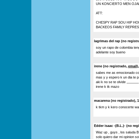
UN KONCIERTO MEN OJA
ATT:
CHESPY RAP SOU HIP HOP
BACKEOS FAMILY REPRE
lagrimas del rap (no registr
soy un rapo de colombia teng
adelante soy bueno
irene (no registrado,
email
)
sabes me as emocionado con
mas y y espero k un dia te p
aki k no se te olvide ,,,,,,,,,
irene k tk mazo
macarena (no registrado), 1
k tkm y k kero conocerte w
Edder isaac -(B.L.)- (no reg
Waz up , guys , los saluda B
solo quiero dar mi opinion so