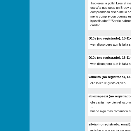
Tioo eres la polla! Eres el
estraña que seas un B-boy 
comprando tu disco,me lo co
me lo compre con buenas es
injustificados" "Sonrie cabr
calidad
D10s (no registrado), 13-11
wen disco pero aun le falta 
D10s (no registrado), 13-11
wen disco pero aun le falta 
xamelfo (no registrado), 13
el q lo lee le gusta el pico
abiexrapsexi (no registrado
olle canta muy bien el loco 
...
busco algo mas romantico en
silvia (no registrado,
email
)
esta bn lo que canta me gus