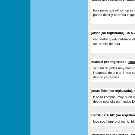
hola pieso que el hip hop es
puedo decir y expresa lo que
javier (no registrado), 15-5
encuentro q vale callampa el 
ser un hijo de puta
manuel (no registrado,
emai
se esta de pelos muy buen m
imagenes de el e ami msn se
des de ya graxias
jesus fidel (no registrado),
k pasa kompas, muy buen ma
desde coahuila en mexico L
DsCrBn2lA Ak' (no registra
loco soy hopero dl barrio. bkn