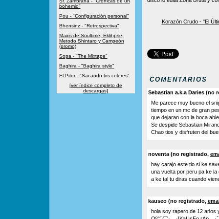
disco lo edita Zona Bruta y con
Sr. Zambrana - "Crónicas de un
bohemio"
Pou - "Configuración personal"
Korazón Crudo - "El Últ
Bhensinz - "Retrospectiva"
Maxis de Soultime, Eklihpse,
Metodo Shintaro y Campeón
(promo)
Sopa - "The Mixtape"
Baghira - "Baghira style"
El Piter - "Sacando los colores"
COMENTARIOS
[ver índice completo de
descargas]
Sebastian a.k.a Daries (no r
Me parece muy bueno el snip
tiempo en un mc de gran peso
que dejaran con la boca abie
Se despide Sebastian Mirand
Chao tios y disfruten del bue
noventa (no registrado,
ema
hay carajo este tio si ke sav
una vuelta por peru pa ke la
a ke tal tu diras cuando vien
kauseo (no registrado,
emai
hola soy rapero de 12 años 
Oº°‘¨(¯'·._.·[KaUsEo rAp._.