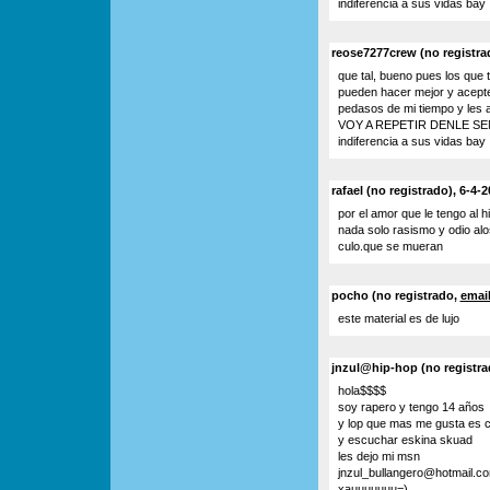
indiferencia a sus vidas bay
reose7277crew (no registra
que tal, bueno pues los que 
pueden hacer mejor y acepte
pedasos de mi tiempo y les a
VOY A REPETIR DENLE SEN
indiferencia a sus vidas bay
rafael (no registrado), 6-4-
por el amor que le tengo al 
nada solo rasismo y odio al
culo.que se mueran
pocho (no registrado,
emai
este material es de lujo
jnzul@hip-hop (no registrad
hola$$$$
soy rapero y tengo 14 años
y lop que mas me gusta es c
y escuchar eskina skuad
les dejo mi msn
jnzul_bullangero@hotmail.c
xauuuuuuu=)