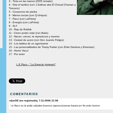
3 - Tinta en las manos (2005 remake)
4 - Gira el tambor (con J.Salinas aka El Chaval Chaman y
Toscano)
5 - Corazones de piedra
6 - Manos sucias (con Q-Unique)
7 - Flaco (con LaPrima)
8 - Energía (con LaPrima)
9 - SLY
10 - Rap de Rubbik
11 - Creen poder volar (con Bako)
12 - Naces, creces, te reproduces y mueres
13 - Ciudad de acero (con Don Juanito Peligro)
14 - Los latidos de un agonizante
15 - Las personalidades de Timmy Parker (con Ehler Danloss y Eimoman)
16 - Horror Vacui
17 - Por amor
L.E.Flaco - "La Especie (snippet)"
COMENTARIOS
eljorGE (no registrado), 7-11-2006 21:56
l.e.flaco es la polla xabales.buenos rapeos,buenas bases,en fin,todo bueno