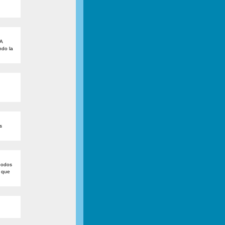
A
do la
s
nodos
 que