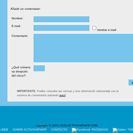
Añadir un comentario:
Nombre:
E-mail:
mostrar e-mail
Comentario:
¿Qué número
va después
del cinco?:
IMPORTANTE:
Podéis consultar las normas y otra información relacionada con el
aquí
sistema de comentarios pulsando
.
copyright © 2003-2026 ACTIVOHIPHOP.COM
A WEB
SOBRE ACTIVOHIPHOP
CONTACTO
FACEBOOK
TW