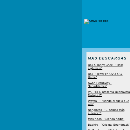
MAS DESCARGAS
Dali & Tonny Chee - "Illest
nightmare"
Dali - "Terror en OVD & G-
Home"
Swan Fyahbwoy -
"Innadiflames"
VA - "RPD presenta Buenavista
Mixtape 2"
Woyza - "Pisando el suelo que
ves"
Nongratos - "El sonido más
auténtico"
Miss Kaos - "Siendo nadie"
Baghira - "Original Soundtrack"