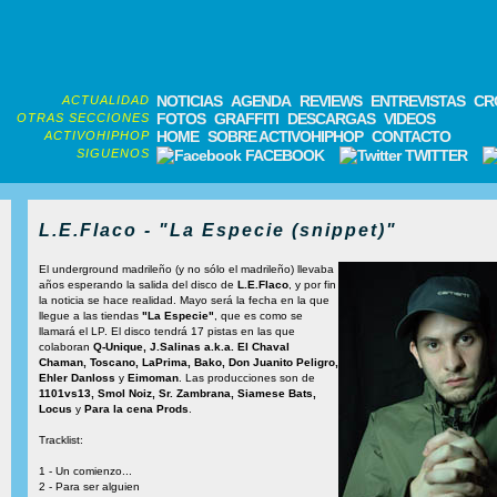
NOTICIAS
AGENDA
REVIEWS
ENTREVISTAS
CR
ACTUALIDAD
FOTOS
GRAFFITI
DESCARGAS
VIDEOS
OTRAS SECCIONES
HOME
SOBRE ACTIVOHIPHOP
CONTACTO
ACTIVOHIPHOP
SIGUENOS
FACEBOOK
TWITTER
L.E.Flaco - "La Especie (snippet)"
El underground madrileño (y no sólo el madrileño) llevaba
años esperando la salida del disco de
L.E.Flaco
, y por fin
la noticia se hace realidad. Mayo será la fecha en la que
llegue a las tiendas
"La Especie"
, que es como se
llamará el LP. El disco tendrá 17 pistas en las que
colaboran
Q-Unique, J.Salinas a.k.a. El Chaval
Chaman, Toscano, LaPrima, Bako, Don Juanito Peligro,
Ehler Danloss
y
Eimoman
. Las producciones son de
1101vs13, Smol Noiz, Sr. Zambrana, Siamese Bats,
Locus
y
Para la cena Prods
.
Tracklist:
1 - Un comienzo...
2 - Para ser alguien