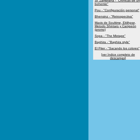
Sr. Zambrana - "Crónicas de un
bohemio"
Pou - "Configuración personal"
Bhensinz - "Retrospectiva"
Maxis de Soultime, Eklihpse,
Metodo Shintaro y Campeón
(promo)
Sopa - "The Mixtape"
Baghira - "Baghira style"
El Piter - "Sacando los colores"
[ver índice completo de
descargas]