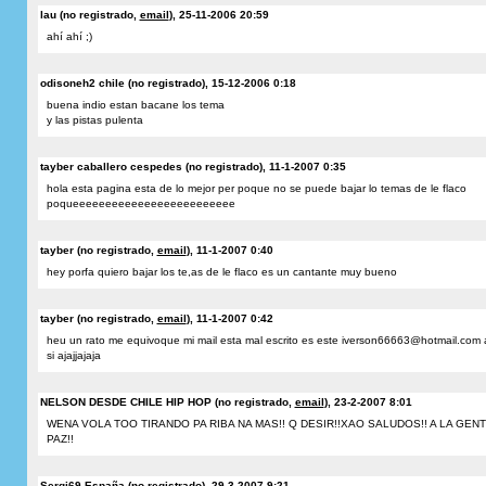
lau (no registrado,
email
), 25-11-2006 20:59
ahí ahí ;)
odisoneh2 chile (no registrado), 15-12-2006 0:18
buena indio estan bacane los tema
y las pistas pulenta
tayber caballero cespedes (no registrado), 11-1-2007 0:35
hola esta pagina esta de lo mejor per poque no se puede bajar lo temas de le flaco
poqueeeeeeeeeeeeeeeeeeeeeeeee
tayber (no registrado,
email
), 11-1-2007 0:40
hey porfa quiero bajar los te,as de le flaco es un cantante muy bueno
tayber (no registrado,
email
), 11-1-2007 0:42
heu un rato me equivoque mi mail esta mal escrito es este iverson66663@hotmail.com
si ajajjajaja
NELSON DESDE CHILE HIP HOP (no registrado,
email
), 23-2-2007 8:01
WENA VOLA TOO TIRANDO PA RIBA NA MAS!! Q DESIR!!XAO SALUDOS!! A LA GEN
PAZ!!
Sergi69,España (no registrado), 29-3-2007 9:21