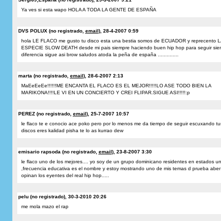
Ya ves si esta wapo HOLA A TODA LA GENTE DE ESPAÑA
DVS POLUX (no registrado,
email
), 28-4-2007 0:59
hola LE FLACO me gusto tu disco esta una bestia somos de ECUADOR y reprecento L
ESPECIE SLOW DEATH desde mi pais siempre haciendo buen hip hop para seguir sien
diferencia sigue asi brow saludos atoda la peña de españa ..............
marta (no registrado,
email
), 28-6-2007 2:13
MaEeEeEe!!!!!!ME ENCANTA EL FLACO ES EL MEJOR!!!!!LO ASE TODO BIEN LA
MARIKONA!!!!LE VI EN UN CONCIERTO Y CREI FLIPAR.SIGUE ASI!!!!!:p
PEREZ (no registrado,
email
), 25-7-2007 10:57
le flaco te e conocio ace poko pero por lo menos me da tiempo de seguir escuxando tu
discos eres kalidad pisha te lo as kurrao dew
emisario rapsoda (no registrado,
email
), 23-8-2007 3:30
le flaco uno de los mejores.... yo soy de un grupo dominicano residentes en estados u
,frecuencia educativa es el nombre y estoy mostrando uno de mis temas d prueba aber
opinan los eyentes del real hip hop.....
pelu (no registrado), 30-3-2010 20:26
me mola mazo el rap