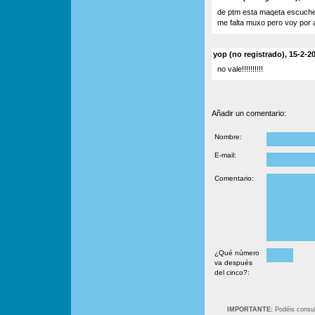
de ptm esta maqeta escuchen
me falta muxo pero voy por a
yop (no registrado), 15-2-2
no vale!!!!!!!!!!
Añadir un comentario:
Nombre:
E-mail:
Comentario:
¿Qué número
va después
del cinco?:
IMPORTANTE:
Podéis consult