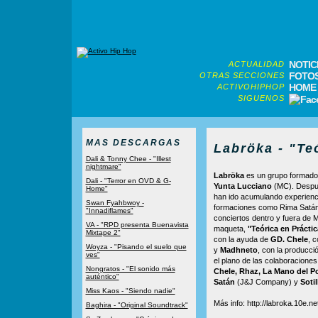
NOTIC
ACTUALIDAD
FOTO
OTRAS SECCIONES
HOME
ACTIVOHIPHOP
SIGUENOS
MAS DESCARGAS
Labröka - "Te
Dali & Tonny Chee - "Illest
nightmare"
Labröka
es un grupo formado
Dali - "Terror en OVD & G-
Yunta Lucciano
(MC). Despué
Home"
han ido acumulando experienc
Swan Fyahbwoy -
formaciones como Rima Satán
"Innadiflames"
conciertos dentro y fuera de 
VA - "RPD presenta Buenavista
maqueta,
"Teórica en Práctic
Mixtape 2"
con la ayuda de
GD. Chele
, 
Woyza - "Pisando el suelo que
y
Madhneto
, con la producci
ves"
el plano de las colaboracion
Nongratos - "El sonido más
Chele, Rhaz, La Mano del P
auténtico"
Satán
(J&J Company) y
Sotil
Miss Kaos - "Siendo nadie"
Más info: http://labroka.10e.ne
Baghira - "Original Soundtrack"