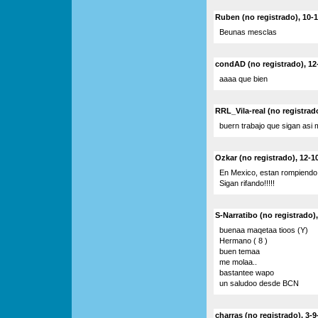
Ruben (no registrado), 10-1
Beunas mesclas
condAD (no registrado), 12
aaaa que bien
RRL_Vila-real (no registrad
buern trabajo que sigan asi
Ozkar (no registrado), 12-1
En Mexico, estan rompiendo 
Sigan rifando!!!!!
S-Narratibo (no registrado),
buenaa maqetaa tioos (Y)
Hermano ( 8 )
buen temaa
me molaa..
bastantee wapo
un saludoo desde BCN
charras (no registrado), 3-9