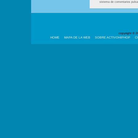
sistema de comentarios puls
copyright ©
HOME
MAPA DE LA WEB
SOBRE ACTIVOHIPHOP
C