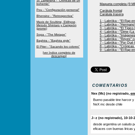
Sr. Zambrana - "Crónicas de un
bohemio"
Maqueta completa (9 MP
Pou - "Configuración personal"
Carátula frontal
Carátula trasera
Bhensinz - "Retrospectiva"
1 - Labröka - "El Rap 
Maxis de Soultime, Eklihpse,
2 - Labröka - "Hermano
Metodo Shintaro y Campeón
3 - Labröka - "El Típico 
(promo)
4 - Labröka - "Dime (La
Sopa - "The Mixtape"
5 - Labröka - "Imágenes
6 - Labröka - "Reyes" 
Baghira - "Baghira style"
7 - Labröka - "Por Qué
8 - Labröka - "Crónicas
El Piter - "Sacando los colores"
9 - Labröka - "El Rap e
[ver índice completo de
descargas]
COMENTARIOS
Nex (Mc) (no registrado,
em
Bueno pasable tine harcor y
NeX mc desde chile
J--z (no registrado), 10-10-
desde argentina un saludo pa
eficaces con buenas liricas 