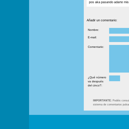
pos aka pasando adarte mis 
Añadir un comentario:
Nombre:
E-mail:
Comentario:
¿Qué número
va después
del cinco?:
IMPORTANTE:
Podéis consult
sistema de comentarios puls