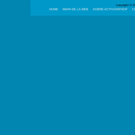
copyright ©
HOME
MAPA DE LA WEB
SOBRE ACTIVOHIPHOP
C