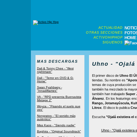
NOTIC
ACTUALIDAD
FOTO
OTRAS SECCIONES
HOME
ACTIVOHIPHOP
SIGUENOS
MAS DESCARGAS
Uhno - "Ojalá 
Dali & Tonny Chee - "Illest
nightmare"
El primer disco de
Uhno El Úl
Dali - "Terror en OVD & G-
tiendas. Su nombre es
"Apote
Home"
temas de cuya producción se 
Swan Fyahbwoy -
también ha mezclado la mayor 
"Innadiflames"
también han trabajado
Super 
VA - "RPD presenta Buenavista
Álvarez
. En los featurings e
Mixtape 2"
Rango, Jotamayúscula, Kulta
Woyza - "Pisando el suelo que
Litrox
. El disco lo publica
Cru
ves"
Nongratos - "El sonido más
Escucha
"Ojalá existiera el c
auténtico"
Miss Kaos - "Siendo nadie"
Uhno - "Ojalá existiera el
Baghira - "Original Soundtrack"