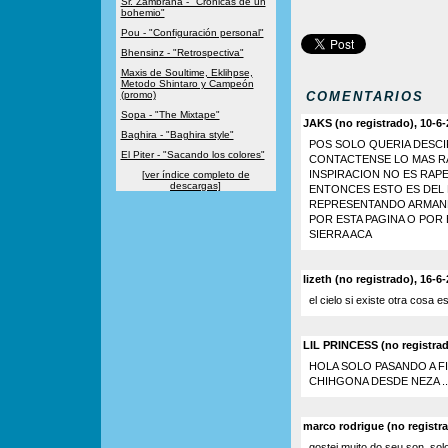
Sr. Zambrana - "Crónicas de un
bohemio"
Pou - "Configuración personal"
Bhensinz - "Retrospectiva"
Maxis de Soultime, Eklihpse,
Metodo Shintaro y Campeón
(promo)
COMENTARIOS
Sopa - "The Mixtape"
JAKS (no registrado), 10-6-
Baghira - "Baghira style"
POS SOLO QUERIA DESCI
El Piter - "Sacando los colores"
CONTACTENSE LO MAS RA
INSPIRACION NO ES RAP
[ver índice completo de
descargas]
ENTONCES ESTO ES DEL
REPRESENTANDO ARMAND
POR ESTA PAGINA O POR
SIERRA ACA
lizeth (no registrado), 16-6
el cielo si existe otra cosa e
LIL PRINCESS (no registra
HOLA SOLO PASANDO A F
CHIHGONA DESDE NEZA .
marco rodrigue (no registra
gostei muito do seu son, sol