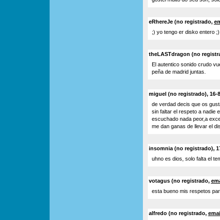
eRhereJe (no registrado,
em
;) yo tengo er disko entero ;)
theLASTdragon (no registra
El autentico sonido crudo vu
peña de madrid juntas.
miguel (no registrado), 16-
de verdad decis que os gust
sin faltar el respeto a nadie
escuchado nada peor,a excep
me dan ganas de llevar el di
insomnia (no registrado), 1
uhno es dios, solo falta el te
votagus (no registrado,
ema
esta bueno mis respetos para
alfredo (no registrado,
emai