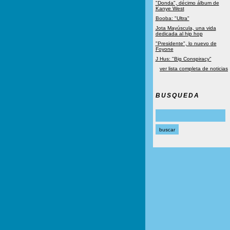
"Donda", décimo álbum de
Kanye West
Booba: "Ultra"
Jota Mayúscula, una vida
dedicada al hip hop
"Presidente", lo nuevo de
Foyone
J Hus: "Big Conspiracy"
ver lista completa de noticias
BUSQUEDA