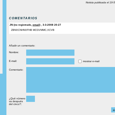
Noticia publicada el 19-
COMENTARIOS
JN (no registrado,
email
) , 3-3-2008 20:27
ZBNXCNHNXFHB MCGVMMC,XCVB
Añadir un comentario:
Nombre:
E-mail:
mostrar e-mail
Comentario:
¿Qué número
va después
del cinco?: