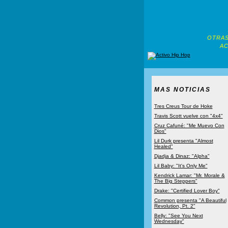
OTRAS
AC
MAS NOTICIAS
Tres Creus Tour de Hoke
Travis Scott vuelve con "4x4"
Cruz Cafuné: "Me Muevo Con
Dios"
Lil Durk presenta "Almost
Healed"
Djadja & Dinaz: "Alpha"
Lil Baby: "It's Only Me"
Kendrick Lamar: "Mr. Morale &
The Big Steppers"
Drake: "Certified Lover Boy"
Common presenta "A Beautiful
Revolution, Pt. 2"
Belly: "See You Next
Wednesday"