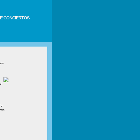
E CONCIERTOS
kos
e
do
eva