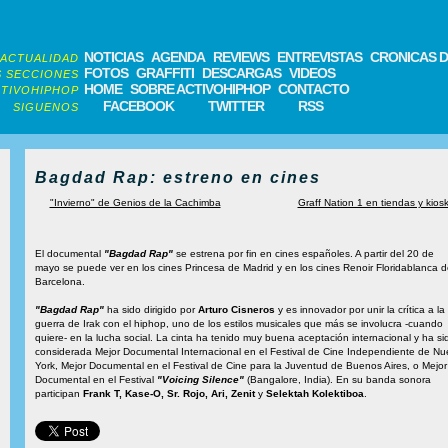
NOTICIAS
AGENDA
REVIEWS
ENTREVISTAS
CRONICAS D
ACTUALIDAD
FOTOS
GRAFFITI
DESCARGAS
VIDEOS
 SECCIONES
HOME
SOBRE ACTIVOHIPHOP
CONTACTO
TIVOHIPHOP
FACEBOOK
TWITTER
RSS
SIGUENOS
Bagdad Rap: estreno en cines
"Invierno" de Genios de la Cachimba
Graff Nation 1 en tiendas y kios
El documental
"Bagdad Rap"
se estrena por fin en cines españoles. A partir del 20 de
mayo se puede ver en los cines Princesa de Madrid y en los cines Renoir Floridablanca d
Barcelona.
"Bagdad Rap"
ha sido dirigido por
Arturo Cisneros
y es innovador por unir la crítica a la
guerra de Irak con el hiphop, uno de los estilos musicales que más se involucra -cuando
quiere- en la lucha social. La cinta ha tenido muy buena aceptación internacional y ha si
considerada Mejor Documental Internacional en el Festival de Cine Independiente de Nu
York, Mejor Documental en el Festival de Cine para la Juventud de Buenos Aires, o Mejor
Documental en el Festival
"Voicing Silence"
(Bangalore, India). En su banda sonora
participan
Frank T, Kase-O, Sr. Rojo, Ari, Zenit
y
Selektah Kolektiboa
.