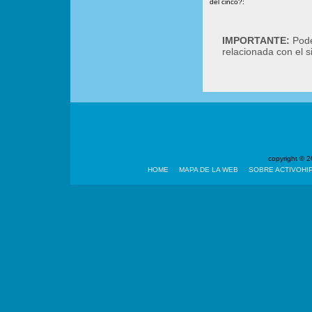
del cinco?:
IMPORTANTE:
Podé
relacionada con el 
copyright ©
HOME
MAPA DE LA WEB
SOBRE ACTIVOHI