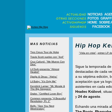
NOTICIAS
AGE
ACTUALIDAD
FOTOS
GRAFFI
OTRAS SECCIONES
HOME
SOBRE 
ACTIVOHIPHOP
FACEBOOK
SIGUENOS
MAS NOTICIAS
Hip Hop Ke
Tres Creus Tour de Hoke
"Vida en crisis", primer LP d
Travis Scott vuelve con "4x4"
Cruz Cafuné: "Me Muevo Con
Dios"
Sigue la temporada de 
Lil Durk presenta "Almost
destacadas de cada ve
Healed"
a su séptima edición,
Djadja & Dinaz: "Alpha"
aceptación que ya logr
Lil Baby: "It's Only Me"
asistentes en cada edi
Kendrick Lamar: "Mr. Morale &
The Big Steppers"
Hradec Králové
, situ
Drake: "Certified Lover Boy"
y
24 de agosto
.
Common presenta "A Beautiful
Revolution, Pt. 2"
Belly: "See You Next
Echando una mirada al 
Wednesday"
The Roots, Pharoahe 