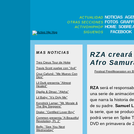
NOTICIAS
AGE
ACTUALIDAD
FOTOS
GRAFFI
OTRAS SECCIONES
HOME
SOBRE 
ACTIVOHIPHOP
FACEBOOK
SIGUENOS
MAS NOTICIAS
RZA creará
Afro Samur
Tres Creus Tour de Hoke
Travis Scott vuelve con "4x4"
Festival Freelifesession en 
Cruz Cafuné: "Me Muevo Con
Dios"
Lil Durk presenta "Almost
Healed"
RZA
será el responsab
Djadja & Dinaz: "Alpha"
una serie de animació
Lil Baby: "It's Only Me"
que narra la historia 
Kendrick Lamar: "Mr. Morale &
de su padre.
Samuel L
The Big Steppers"
la serie, que se produc
Drake: "Certified Lover Boy"
podrá verse en Spike T
Common presenta "A Beautiful
Revolution, Pt. 2"
DVD en primavera de 
Belly: "See You Next
Wednesday"