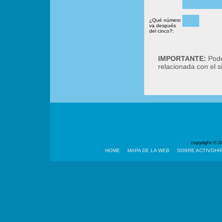
¿Qué número
va después
del cinco?:
IMPORTANTE:
Podé
relacionada con el 
copyright ©
HOME
MAPA DE LA WEB
SOBRE ACTIVOHI