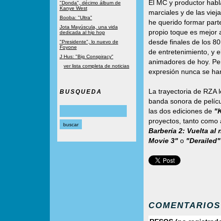
El MC y productor habla
"Donda", décimo álbum de
Kanye West
marciales y de las vie
Booba: "Ultra"
he querido formar parte
Jota Mayúscula, una vida
propio toque es mejor 
dedicada al hip hop
desde finales de los 8
"Presidente", lo nuevo de
Foyone
de entretenimiento, y e
J Hus: "Big Conspiracy"
animadores de hoy. Pe
ver lista completa de noticias
expresión nunca se han 
La trayectoria de RZA l
BUSQUEDA
banda sonora de pelí
las dos ediciones de
"K
proyectos, tanto como 
Barbería 2: Vuelta al
Movie 3"
o
"Derailed"
COMENTARIOS