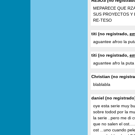
RESOS (no registrad
MEPARECE QUE RZA
SUS PROYECTOS Y E
RE-TESO
titi (no registrado,
em
aguantee afroo la put
titi (no registrado,
em
aguantee afro la puta madre
Christian (no registr
blablabla
daniel (no registrado
oye esta serie muy bu
sobre todod por la mus
la serie ..pero me di
que no salen el ost..
ost ...uno cuando pele