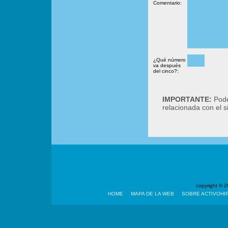
Comentario:
¿Qué número
va después
del cinco?:
IMPORTANTE:
Podé
relacionada con el 
copyright ©
HOME
MAPA DE LA WEB
SOBRE ACTIVOHI