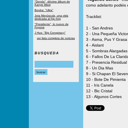
"Donda", décimo álbum de
como adelanto podéis 
Kanye West
Booba: "Ultra"
Jota Mayúscula, una vida
Tracklist:
dedicada al hip hop
"Presidente", lo nuevo de
Foyone
1 - San Andres
J Hus: "Big Conspiracy"
2 - Una Pequeña Victor
ver lista completa de noticias
3 - Asma, Pus Y Grasa I
4 - Aislant
5 - Sombras Alargadas
BUSQUEDA
6 - Fallos De La Clarid
7 - Presencia Residual
8 - Un Dia Mas
9 - Si Chapan El Seven
10 - Bote De Pimienta
11 - Iris Canela
12 - Bic Cristal
13 - Algunos Cortes