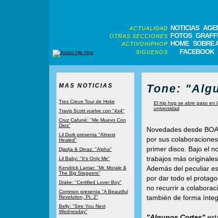
NOTICIAS
AGE
ACTUALIDAD
FOTOS
GRAFFI
OTRAS SECCIONES
HOME
SOBRE 
ACTIVOHIPHOP
FACEBOOK
SIGUENOS
MAS NOTICIAS
Tone: "Alg
Tres Creus Tour de Hoke
El hip hop se abre paso en l
universidad
Travis Scott vuelve con "4x4"
Cruz Cafuné: "Me Muevo Con
Dios"
Novedades desde BOA
Lil Durk presenta "Almost
por sus colaboraciones
Healed"
primer disco. Bajo el 
Djadja & Dinaz: "Alpha"
trabajos más originale
Lil Baby: "It's Only Me"
Además del peculiar esti
Kendrick Lamar: "Mr. Morale &
The Big Steppers"
por dar todo el protag
Drake: "Certified Lover Boy"
no recurrir a colabora
Common presenta "A Beautiful
también de forma ínte
Revolution, Pt. 2"
Belly: "See You Next
Wednesday"
"Algunos Cortes"
esta