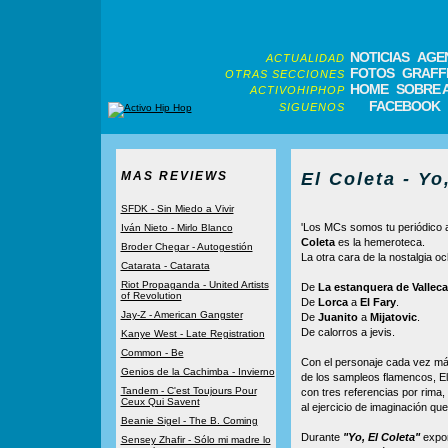
NOTICIAS
AGE
ACTUALIDAD
FOTOS
GRAFFI
OTRAS SECCIONES
HOME
SOBRE 
ACTIVOHIPHOP
FACEBOOK
SIGUENOS
MAS REVIEWS
El Coleta - Yo
SFDK - Sin Miedo a Vivir
'Los MCs somos tu periódico a
Iván Nieto - Mirlo Blanco
Coleta
es la hemeroteca.
Broder Chegar - Autogestión
La otra cara de la nostalgia o
Catarata - Catarata
Riot Propaganda - United Artists
De
La estanquera de Vallec
of Revolution
De
Lorca
a
El Fary
.
Jay-Z - American Gangster
De
Juanito
a
Mijatovic
.
De calorros a jevis.
Kanye West - Late Registration
Common - Be
Con el personaje cada vez m
Genios de la Cachimba - Invierno
de los sampleos flamencos, El
Tandem - C'est Toujours Pour
con tres referencias por rima,
Ceux Qui Savent
al ejercicio de imaginación qu
Beanie Sigel - The B. Coming
Durante
"Yo, El Coleta"
expon
Sensey Zhafir - Sólo mi madre lo