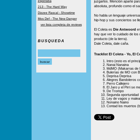
esperaba
juzgarlos. Mención aparte par
absoluta, profundo como el s
213 - The Hard Way
Dizzee Rascal - Showtime
No habla un lenguaje universal
Mos Def - The New Danger
hip-hop y sus conciertos se l
ver lista completa de reviews
El Coleta es
Die Antwoord
en
hay que ver lo cuidado de los
producto (de la tierra).
BUSQUEDA
Dale Coleta, dale caña.
Tracklist El Coleta - Yo, El C
Intro (esto es el princi
Nanai Nanaina
MdMO (Makarras de 
Bulerías de MO con B
Deprisa Deprisa
Alegres Bandoleros c
Perro Callejero
El Jaro y el Pirri se 
De Trompo
Segunda oportunidad
Ley de vagos y malea
Nonaino Naino
Contad los muertos (